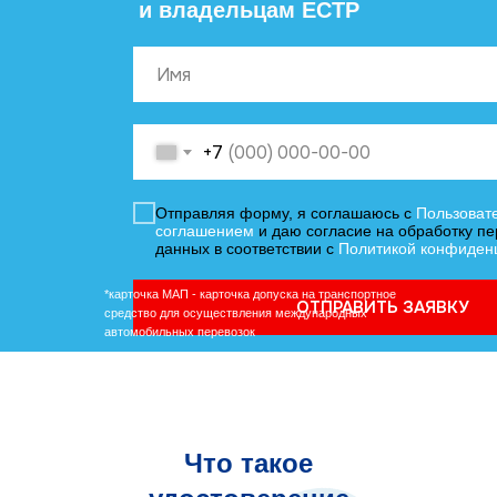
и владельцам ЕСТР
+7
Отправляя форму, я соглашаюсь с
Пользоват
соглашением
и даю согласие на обработку п
данных в соответствии с
Политикой конфиден
*карточка МАП - карточка допуска на транспортное
ОТПРАВИТЬ ЗАЯВКУ
средство для осуществления международных
автомобильных перевозок
Что такое