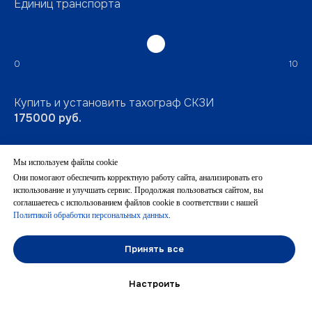
Единиц транспорта
0
10
Купить и установить тахограф СКЗИ
175000
руб.
Получить карточку МАП
Мы используем файлы cookie
40000
руб.
Они помогают обеспечить корректную работу сайта, анализировать его
использование и улучшать сервис. Продолжая пользоваться сайтом, вы
соглашаетесь с использованием файлов cookie в соответствии с нашей
Экономия
Политикой обработки персональных данных
.
135000
руб.
Принять все
Хочу сэкономить →
Настроить