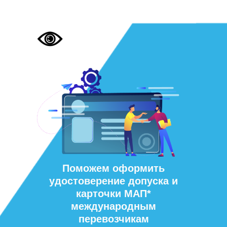
Поможем оформить
удостоверение допуска и
карточки МАП*
международным
перевозчикам