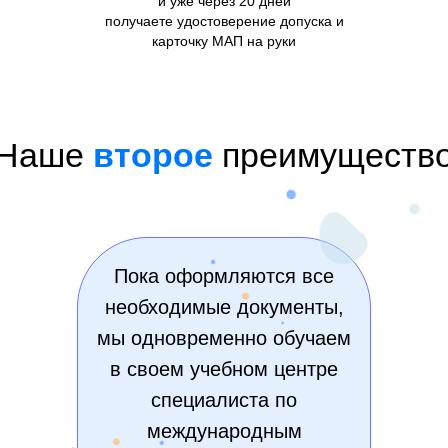
и уже через 20 дней
получаете удостоверение допуска и
карточку МАП на руки
Наше
второе
преимуществ
Пока оформляются все
необходимые документы,
мы одновременно обучаем
в своем учебном центре
специалиста по
международным