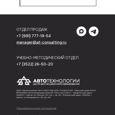
ОТДЕЛ ПРОДАЖ
+7 (991) 777-19-54
manager@at-consalting.ru
УЧЕБНО-МЕТОДИЧЕСКИЙ ОТДЕЛ
+7 (3522) 26‒50‒20
ООО «‎Автотехнологии» ИНН 4501171491 ОГРН 1114501011734 Лицензия серии 45Л01
№0000965, регистрационный номер № 1418 от 06.07.2017 г. Юридический адрес:
640007, г. Курган, ул. Омская, 145, стр. 1, оф. 310 Фактический адрес: 640002, г.
Курган, ул. Володарского, 65, оф. 414
Пользовательское соглашение