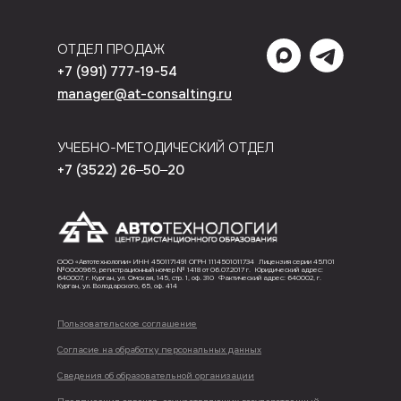
ОТДЕЛ ПРОДАЖ
+7 (991) 777-19-54
manager@at-consalting.ru
УЧЕБНО-МЕТОДИЧЕСКИЙ ОТДЕЛ
+7 (3522) 26‒50‒20
ООО «‎Автотехнологии» ИНН 4501171491 ОГРН 1114501011734 Лицензия серии 45Л01
№0000965, регистрационный номер № 1418 от 06.07.2017 г. Юридический адрес:
640007, г. Курган, ул. Омская, 145, стр. 1, оф. 310 Фактический адрес: 640002, г.
Курган, ул. Володарского, 65, оф. 414
Пользовательское соглашение
Согласие на обработку персональных данных
Сведения об образовательной организации