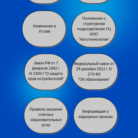
Положение о
структурном
Изменения в
подразделении УЦ
Уставе
ООО
"Автотехнологии"
Закон РФ от 7
Федеральный закон от
февраля 1992 г.
29 декабря 2012 г. N
N 2300-I "О защите
273-ФЗ
прав потребителей"
"Об образовании"
Правила оказания
Информация о
платных
надзорных орган
ах
образовательных
услуг